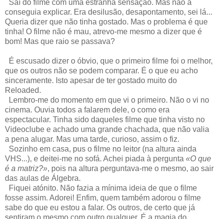
Saí do filme com uma estranha sensação. Mas não a
conseguia explicar. Era desilusão, desapontamento, sei lá...
Queria dizer que não tinha gostado. Mas o problema é que
tinha! O filme não é mau, atrevo-me mesmo a dizer que é
bom! Mas que raio se passava?
É escusado dizer o óbvio, que o primeiro filme foi o melhor,
que os outros não se podem comparar. É o que eu acho
sinceramente. Isto apesar de ter gostado muito do
Reloaded.
Lembro-me do momento em que vi o primeiro. Não o vi no
cinema. Ouvia todos a falarem dele, o como era
espectacular. Tinha sido daqueles filme que tinha visto no
Videoclube e achado uma grande chachada, que não valia
a pena alugar. Mas uma tarde, curioso, assim o fiz.
Sozinho em casa, pus o filme no leitor (na altura ainda
VHS...), e deitei-me no sofá. Achei piada à pergunta
«O que
é a matriz?»
, pois na altura perguntava-me o mesmo, ao sair
das aulas de Álgebra.
Fiquei atónito. Não fazia a mínima ideia de que o filme
fosse assim. Adorei! Enfim, quem também adorou o filme
sabe do que eu estou a falar. Os outros, de certo que já
sentiram o mesmo com outro qualquer. É a magia do