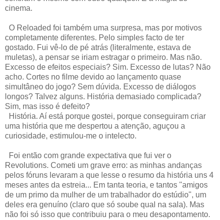
cinema.
O Reloaded foi também uma surpresa, mas por motivos
completamente diferentes. Pelo simples facto de ter
gostado. Fui vê-lo de pé atrás (literalmente, estava de
muletas), a pensar se iriam estragar o primeiro. Mas não.
Excesso de efeitos especiais? Sim. Excesso de lutas? Não
acho. Cortes no filme devido ao lançamento quase
simultâneo do jogo? Sem dúvida. Excesso de diálogos
longos? Talvez alguns. História demasiado complicada?
Sim, mas isso é defeito?
História. Aí está porque gostei, porque conseguiram criar
uma história que me despertou a atenção, aguçou a
curiosidade, estimulou-me o intelecto.
Foi então com grande expectativa que fui ver o
Revolutions. Cometi um grave erro: as minhas andanças
pelos fóruns levaram a que lesse o resumo da história uns 4
meses antes da estreia... Em tanta teoria, e tantos "amigos
de um primo da mulher de um trabalhador do estúdio", um
deles era genuíno (claro que só soube qual na sala). Mas
não foi só isso que contribuiu para o meu desapontamento.