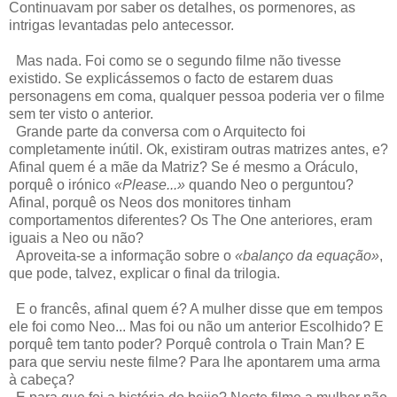
Continuavam por saber os detalhes, os pormenores, as
intrigas levantadas pelo antecessor.
Mas nada. Foi como se o segundo filme não tivesse
existido. Se explicássemos o facto de estarem duas
personagens em coma, qualquer pessoa poderia ver o filme
sem ter visto o anterior.
Grande parte da conversa com o Arquitecto foi
completamente inútil. Ok, existiram outras matrizes antes, e?
Afinal quem é a mãe da Matriz? Se é mesmo a Oráculo,
porquê o irónico
«Please...»
quando Neo o perguntou?
Afinal, porquê os Neos dos monitores tinham
comportamentos diferentes? Os The One anteriores, eram
iguais a Neo ou não?
Aproveita-se a informação sobre o
«balanço da equação»
,
que pode, talvez, explicar o final da trilogia.
E o francês, afinal quem é? A mulher disse que em tempos
ele foi como Neo... Mas foi ou não um anterior Escolhido? E
porquê tem tanto poder? Porquê controla o Train Man? E
para que serviu neste filme? Para lhe apontarem uma arma
à cabeça?