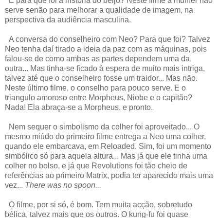
E para que foi a história do beijo? Neste filme a mulher não
serve senão para melhorar a qualidade de imagem, na
perspectiva da audiência masculina.
A conversa do conselheiro com Neo? Para que foi? Talvez
Neo tenha daí tirado a ideia da paz com as máquinas, pois
falou-se de como ambas as partes dependem uma da
outra... Mas tinha-se ficado à espera de muito mais intriga,
talvez até que o conselheiro fosse um traidor... Mas não.
Neste último filme, o conselho para pouco serve. E o
triangulo amoroso entre Morpheus, Niobe e o capitão?
Nada! Ela abraça-se a Morpheus, e pronto.
Nem sequer o simbolismo da colher foi aproveitado... O
mesmo miúdo do primeiro filme entrega a Neo uma colher,
quando ele embarcava, em Reloaded. Sim, foi um momento
simbólico só para aquela altura... Mas já que ele tinha uma
colher no bolso, e já que Revolutions foi tão cheio de
referências ao primeiro Matrix, podia ter aparecido mais uma
vez...
There was no spoon...
O filme, por si só, é bom. Tem muita acção, sobretudo
bélica, talvez mais que os outros. O kung-fu foi quase