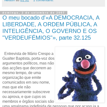
domingo, 2 de setembro de 2007
O meu bocado d'«A DEMOCRACIA, A
LIBERDADE, A ORDEM PÚBLICA, A
INTELIGÊNCIA, O GOVERNO E OS
"VERDEUFÉMIOS"», parte 32.125
Entrevista de Mário Crespo a
Gualter Baptista, porta-voz dos
argumentos políticos, mas não
das acções que decorrem ao
mesmo tempo, de uma
organização que emite
comunicados em seu nome,
mas que ele não
necessariamente subscreve
ou aprova, e que cujos os
membros e órgãos sociais são
uma amalgama indefinida de pessoas que por acaso ia a