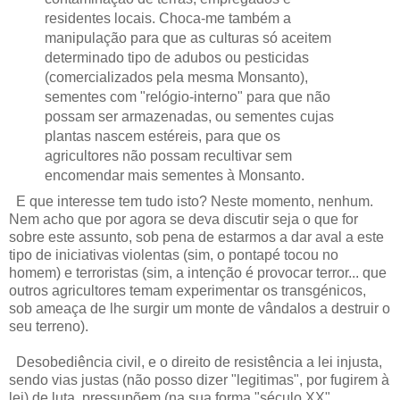
residentes locais. Choca-me também a
manipulação para que as culturas só aceitem
determinado tipo de adubos ou pesticidas
(comercializados pela mesma Monsanto),
sementes com "relógio-interno" para que não
possam ser armazenadas, ou sementes cujas
plantas nascem estéreis, para que os
agricultores não possam recultivar sem
encomendar mais sementes à Monsanto.
E que interesse tem tudo isto? Neste momento, nenhum.
Nem acho que por agora se deva discutir seja o que for
sobre este assunto, sob pena de estarmos a dar aval a este
tipo de iniciativas violentas (sim, o pontapé tocou no
homem) e terroristas (sim, a intenção é provocar terror... que
outros agricultores temam experimentar os transgénicos,
sob ameaça de lhe surgir um monte de vândalos a destruir o
seu terreno).
Desobediência civil, e o direito de resistência a lei injusta,
sendo vias justas (não posso dizer "legitimas", por fugirem à
lei) de luta, pressupõem (na sua forma "século XX",