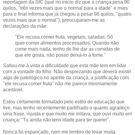
reportagem da SIC (que no inicio diz que a criança pesa 90
quilos, "
três vezes mais que o normal para a idade" e mais
para o final informa que já chegou a pesar 98 quilos, "
quatro
vezes mais que o normal
"),
preocuparam-me as
declarações da mãe:
"Ele recusa comer fruta, vegetais, saladas. Só
quer comer alimentos processados. Quando não
come mais nada, tenho de lhe dar as comidas de
que ele gosta, não posso deixá-lo à fome."
Saltou-me à vista a dificuldade que esta mãe tem em lidar
com a vontade do filho. Não desprezando que deverá existir
algo de patológico no apetite da criança, a justificação com
"ele recusa comer fruta" não me parece minimamente
aceitável.
Estou certamente formatado pelo estilo de educação que
tive, mas tenho recentemente partilhado o quanto agradeço
uma frase, injusta e que muito me irritava, que ouvi muito em
criança: "Tu ainda não tens idade para ter querer".
Nunca fui espancado, nem me lembro de levar muita