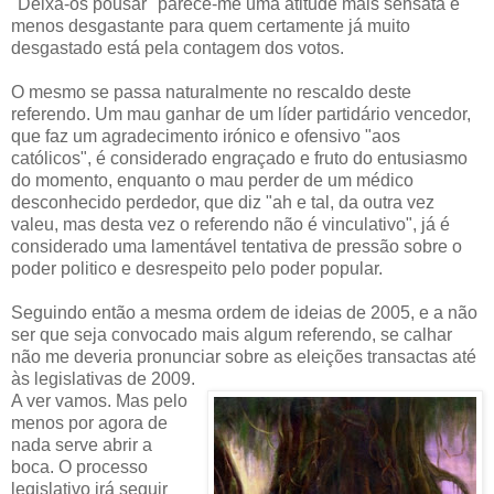
"Deixa-os pousar" parece-me uma atitude mais sensata e
menos desgastante para quem certamente já muito
desgastado está pela contagem dos votos.
O mesmo se passa naturalmente no rescaldo deste
referendo. Um mau ganhar de um líder partidário vencedor,
que faz um agradecimento irónico e ofensivo "aos
católicos", é considerado engraçado e fruto do entusiasmo
do momento, enquanto o mau perder de um médico
desconhecido perdedor, que diz "ah e tal, da outra vez
valeu, mas desta vez o referendo não é vinculativo", já é
considerado uma lamentável tentativa de pressão sobre o
poder politico e desrespeito pelo poder popular.
Seguindo então a mesma ordem de ideias de 2005, e a não
ser que seja convocado mais algum referendo, se calhar
não me deveria pronunciar sobre as eleições transactas até
às legislativas de 2009.
A ver vamos. Mas pelo
menos por agora de
nada serve abrir a
boca. O processo
legislativo irá seguir