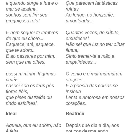
e quando surge a lua e o
Que parecem fantásticas
mar se acalma,
ruínas
sonhos sem fim seu
Ao longo, no horizonte,
preguiçoso rolo!
amontoadas:
E nem sequer te lembres
Quantas vezes, de súbito,
de que eu choro...
emudeces!
Esquece, até, esquece,
Não sei que luz no teu olhar
que te adoro...
flutua;
E ao passares por mim,
Sinto tremer-te a mão e
sem que me olhes,
empalideces...
possam minha lágrimas
O vento e o mar murmuram
cruéis,
orações,
nascer sob os teus pés
E a poesia das coisas se
flores fiéis,
insinua
que pises distraída ou
Lenta e amorosa em nossos
rindo esfolhes!
corações.
Ideal
Beatrice
Aquela, que eu adoro, não
Depois que dia a dia, aos
é feita
poucos desmaiando,