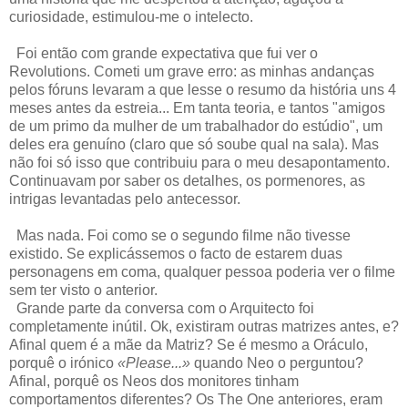
curiosidade, estimulou-me o intelecto.
Foi então com grande expectativa que fui ver o
Revolutions. Cometi um grave erro: as minhas andanças
pelos fóruns levaram a que lesse o resumo da história uns 4
meses antes da estreia... Em tanta teoria, e tantos "amigos
de um primo da mulher de um trabalhador do estúdio", um
deles era genuíno (claro que só soube qual na sala). Mas
não foi só isso que contribuiu para o meu desapontamento.
Continuavam por saber os detalhes, os pormenores, as
intrigas levantadas pelo antecessor.
Mas nada. Foi como se o segundo filme não tivesse
existido. Se explicássemos o facto de estarem duas
personagens em coma, qualquer pessoa poderia ver o filme
sem ter visto o anterior.
Grande parte da conversa com o Arquitecto foi
completamente inútil. Ok, existiram outras matrizes antes, e?
Afinal quem é a mãe da Matriz? Se é mesmo a Oráculo,
porquê o irónico
«Please...»
quando Neo o perguntou?
Afinal, porquê os Neos dos monitores tinham
comportamentos diferentes? Os The One anteriores, eram