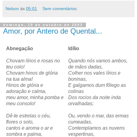
Nelson
às
05:01
Sem comentários:
domingo, 19 de outubro de 2003
Amor, por Antero de Quental...
Abnegação
Idílio
Chovam lírios e rosas no
Quando nós vamos ambos,
teu colo!
de mãos dadas,
Chovam hinos de glória
Colher nos vales lírios e
na tua alma!
boninas,
Hinos de glória e
E galgamos dum fôlego as
adoração e calma,
colinas
meu amor, minha pomba e
Dos rocios da noite inda
meu consolo!
orvalhadas;
Dê-te estrelas o céu,
Ou, vendo o mar, das ermas
flores o solo,
cumeadas,
cantos e aroma o ar e
Contemplamos as nuvens
sombra e palma,
vespertinas,