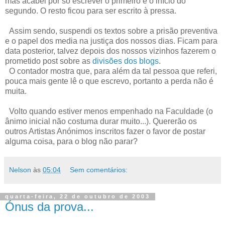
mas acabei por só escrever o primeiro e o início do
segundo. O resto ficou para ser escrito à pressa.
Assim sendo, suspendi os textos sobre a prisão preventiva
e o papel dos media na justiça dos nossos dias. Ficam para
data posterior, talvez depois dos nossos vizinhos fazerem o
prometido post sobre as
divisões dos blogs
.
O contador mostra que, para além da tal pessoa que referi,
pouca mais gente lê o que escrevo, portanto a perda não é
muita.
Volto quando estiver menos empenhado na Faculdade (o
ânimo inicial não costuma durar muito...). Quererão os
outros Artistas Anónimos inscritos fazer o favor de postar
alguma coisa, para o blog não parar?
Nelson
às
05:04
Sem comentários:
quarta-feira, 22 de outubro de 2003
Ónus da prova...