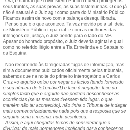
Ora, é natural que o Ministério Público queira proteger os
seus trunfos, as suas provas, as suas testemunhas. O que já
não é natural é o Juiz agir como parte do Ministério Público.
Ficamos assim de novo com a balança desequilibrada.
Penso que é o que acontece. Talvez movido pela tal ideia
de Ministério Público imparcial, e com as melhores das
intenções de justiça, o Juiz pende para o lado do MP.
Apesar do honrado propósito, o Juiz deveria agir tal e qual
como no referido litígio entre a Tia Ermelinda e o Sapateiro
da Esquina.
Não recorrendo às famigeradas fugas de informação, mas
sim a documentos publicados oficialmente pelos tribunais,
sabemos que na noite do primeiro interrogatório a Carlos
Cruz «
o arguido optou por negar os factos (tendo fornecido
o seu número de te1emóve1) e face à negação, face ao
simples facto que o arguido não poderia desconhecer as
ocorrências (se as mesmas tivessem tido lugar, o que
mantém não ter acontecido); não tinha o Tribunal de indagar
mais pormenorizadamente nada pois que a resposta que se
seguiria seria a mesma: nada aconteceu.
Assim, e aqui chegados temos de considerar que o
divu1gar de mais pormenores implicaria dar a conhecer os