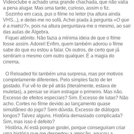
Videoclube e achado uma grande chachada, que não valia
a pena alugar. Mas uma tarde, curioso, assim o fiz.
Sozinho em casa, pus o filme no leitor (na altura ainda
VHS...), e deitei-me no sofá. Achei piada à pergunta
«O que
é a matriz?»
, pois na altura perguntava-me o mesmo, ao sair
das aulas de Álgebra.
Fiquei atónito. Não fazia a mínima ideia de que o filme
fosse assim. Adorei! Enfim, quem também adorou o filme
sabe do que eu estou a falar. Os outros, de certo que já
sentiram o mesmo com outro qualquer. É a magia do
cinema.
O Reloaded foi também uma surpresa, mas por motivos
completamente diferentes. Pelo simples facto de ter
gostado. Fui vê-lo de pé atrás (literalmente, estava de
muletas), a pensar se iriam estragar o primeiro. Mas não.
Excesso de efeitos especiais? Sim. Excesso de lutas? Não
acho. Cortes no filme devido ao lançamento quase
simultâneo do jogo? Sem dúvida. Excesso de diálogos
longos? Talvez alguns. História demasiado complicada?
Sim, mas isso é defeito?
História. Aí está porque gostei, porque conseguiram criar
uma história que me despertou a atenção, aguçou a