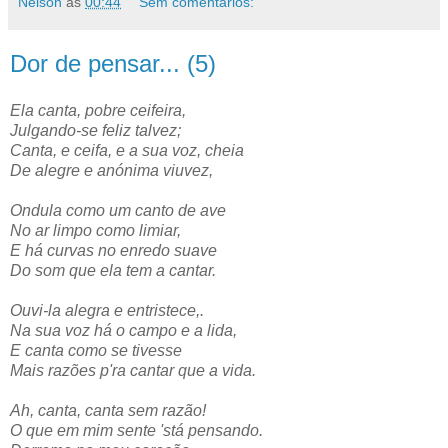
Nelson
às
00:44
Sem comentários:
Dor de pensar... (5)
Ela canta, pobre ceifeira,
Julgando-se feliz talvez;
Canta, e ceifa, e a sua voz, cheia
De alegre e anónima viuvez,
Ondula como um canto de ave
No ar limpo como limiar,
E há curvas no enredo suave
Do som que ela tem a cantar.
Ouvi-la alegra e entristece,.
Na sua voz há o campo e a lida,
E canta como se tivesse
Mais razões p'ra cantar que a vida.
Ah, canta, canta sem razão!
O que em mim sente 'stá pensando.