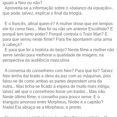
iguais a Neo ou não?
Aproveita-se a informação sobre o
«balanço da equação»
,
que pode, talvez, explicar o final da trilogia.
E o francês, afinal quem é? A mulher disse que em tempos
ele foi como Neo... Mas foi ou não um anterior Escolhido? E
porquê tem tanto poder? Porquê controla o Train Man? E
para que serviu neste filme? Para lhe apontarem uma arma
à cabeça?
E para que foi a história do beijo? Neste filme a mulher não
serve senão para melhorar a qualidade de imagem, na
perspectiva da audiência masculina.
A conversa do conselheiro com Neo? Para que foi? Talvez
Neo tenha daí tirado a ideia da paz com as máquinas, pois
falou-se de como ambas as partes dependem uma da
outra... Mas tinha-se ficado à espera de muito mais intriga,
talvez até que o conselheiro fosse um traidor... Mas não.
Neste último filme, o conselho para pouco serve. E o
triangulo amoroso entre Morpheus, Niobe e o capitão?
Nada! Ela abraça-se a Morpheus, e pronto.