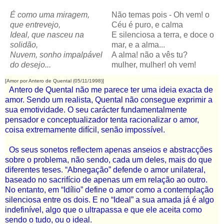
É como uma miragem,
Não temas pois - Oh vem! o
que entrevejo,
Céu é puro, e calma
Ideal, que nasceu na
E silenciosa a terra, e doce o
solidão,
mar, e a alma...
Nuvem, sonho impalpável
A alma! não a vês tu?
do desejo...
mulher, mulher! oh vem!
[Amor por Antero de Quental (05/11/1998)]
Antero de Quental não me parece ter uma ideia exacta de
amor. Sendo um realista, Quental não consegue exprimir a
sua emotividade. O seu carácter fundamentalmente
pensador e conceptualizador tenta racionalizar o amor,
coisa extremamente difícil, senão impossível.
Os seus sonetos reflectem apenas anseios e abstracções
sobre o problema, não sendo, cada um deles, mais do que
diferentes teses. “Abnegação” defende o amor unilateral,
baseado no sacrifício de apenas um em relação ao outro.
No entanto, em “Idílio” define o amor como a contemplação
silenciosa entre os dois. E no “Ideal” a sua amada já é algo
indefinível, algo que o ultrapassa e que ele aceita como
sendo o tudo, ou o ideal.