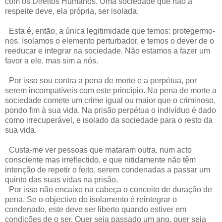
com os Direitos Humanos. Uma sociedade que não a
respeite deve, ela própria, ser isolada.
Esta é, então, a única legitimidade que temos: protegermo-
nos. Isolamos o elemento perturbador, e temos o dever de o
reeducar e integrar na sociedade. Não estamos a fazer um
favor a ele, mas sim a nós.
Por isso sou contra a pena de morte e a perpétua, por
serem incompatíveis com este princípio. Na pena de morte a
sociedade comete um crime igual ou maior que o criminoso,
pondo fim à sua vida. Na prisão perpétua o indivíduo é dado
como irrecuperável, e isolado da sociedade para o resto da
sua vida.
Custa-me ver pessoas que mataram outra, num acto
consciente mas irreflectido, e que nitidamente não têm
intenção de repetir o feito, serem condenadas a passar um
quinto das suas vidas na prisão.
Por isso não encaixo na cabeça o conceito de duração de
pena. Se o objectivo do isolamento é reintegrar o
condenado, este deve ser liberto quando estiver em
condições de o ser. Quer seja passado um ano, quer seja