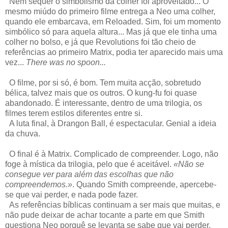
Nem sequer o simbolismo da colher foi aproveitado... O
mesmo miúdo do primeiro filme entrega a Neo uma colher,
quando ele embarcava, em Reloaded. Sim, foi um momento
simbólico só para aquela altura... Mas já que ele tinha uma
colher no bolso, e já que Revolutions foi tão cheio de
referências ao primeiro Matrix, podia ter aparecido mais uma
vez...
There was no spoon...
O filme, por si só, é bom. Tem muita acção, sobretudo
bélica, talvez mais que os outros. O kung-fu foi quase
abandonado. É interessante, dentro de uma trilogia, os
filmes terem estilos diferentes entre si.
A luta final, à Drangon Ball, é espectacular. Genial a ideia
da chuva.
O final é à Matrix. Complicado de compreender. Logo, não
foge à mística da trilogia, pelo que é aceitável.
«Não se
consegue ver para além das escolhas que não
compreendemos.»
. Quando Smith compreende, apercebe-
se que vai perder, e nada pode fazer.
As referências bíblicas continuam a ser mais que muitas, e
não pude deixar de achar tocante a parte em que Smith
questiona Neo porquê se levanta se sabe que vai perder,