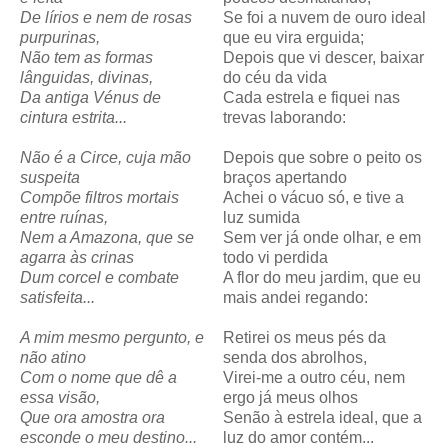
De lírios e nem de rosas
Se foi a nuvem de ouro ideal
purpurinas,
que eu vira erguida;
Não tem as formas
Depois que vi descer, baixar
lânguidas, divinas,
do céu da vida
Da antiga Vénus de
Cada estrela e fiquei nas
cintura estrita...
trevas laborando:
Não é a Circe, cuja mão
Depois que sobre o peito os
suspeita
braços apertando
Compõe filtros mortais
Achei o vácuo só, e tive a
entre ruínas,
luz sumida
Nem a Amazona, que se
Sem ver já onde olhar, e em
agarra às crinas
todo vi perdida
Dum corcel e combate
A flor do meu jardim, que eu
satisfeita...
mais andei regando:
A mim mesmo pergunto, e
Retirei os meus pés da
não atino
senda dos abrolhos,
Com o nome que dê a
Virei-me a outro céu, nem
essa visão,
ergo já meus olhos
Que ora amostra ora
Senão à estrela ideal, que a
esconde o meu destino...
luz do amor contém...