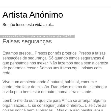
Artista Anónimo
Se não fosse esta vida azul...
sexta-feira, 1 de setembro de 2006
Falsas seguranças
Estamos presos... Presos por nós próprios. Presos a falsas
sensações de segurança. Só quando temos seguranças é
que pensamos nos mexer. Não fazemos nada sem a certeza
de podermos recuar. Somos uns fracos equilibristas com
rede.
Vivo num ambiente onde é natural, habitual, comum e
corriqueiro falar de missão. Daquelas mesmo de ir, entregar
a vida pelo bem estar do outro, numa terra distante.
Lembro-me da outra que vai para África se arranjar alguma
organização... E se conseguir juntar dinheiro... E se tiver as
coisas por cá bem alinhadas... Mas que não hesitou em ir