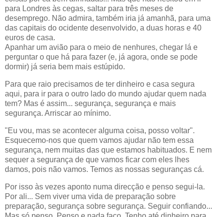
para Londres às cegas, saltar para três meses de
desemprego. Não admira, também iria já amanhã, para uma
das capitais do ocidente desenvolvido, a duas horas e 40
euros de casa.
Apanhar um avião para o meio de nenhures, chegar lá e
perguntar o que há para fazer (e, já agora, onde se pode
dormir) já seria bem mais estúpido.
Para que raio precisamos de ter dinheiro e casa segura
aqui, para ir para o outro lado do mundo ajudar quem nada
tem? Mas é assim... segurança, segurança e mais
segurança. Arriscar ao mínimo.
"Eu vou, mas se acontecer alguma coisa, posso voltar".
Esquecemo-nos que quem vamos ajudar não tem essa
segurança, nem muitas das que estamos habituados. E nem
sequer a segurança de que vamos ficar com eles lhes
damos, pois não vamos. Temos as nossas seguranças cá.
Por isso às vezes aponto numa direcção e penso segui-la.
Por ali... Sem viver uma vida de preparação sobre
preparação, segurança sobre segurança. Seguir confiando...
Mas só penso. Penso e nada faço. Tenho até dinheiro para